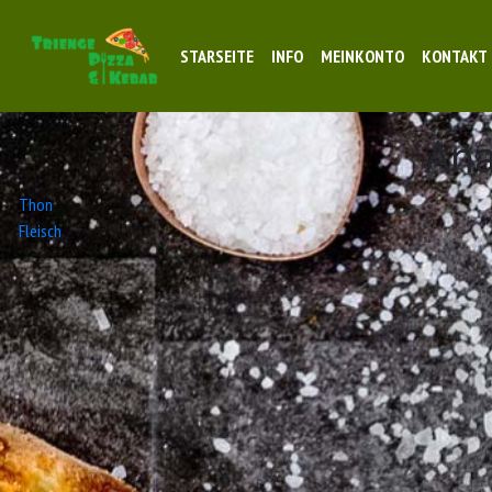
STARSEITE
INFO
MEINKONTO
KONTAKT
An
Beitrags-
Thon
Fleisch
Navigation