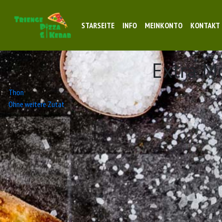
STARSEITE
INFO
MEINKONTO
KONTAKT
Extra M
Beitrags-
Thon
Ohne weitere Zutat
Navigation