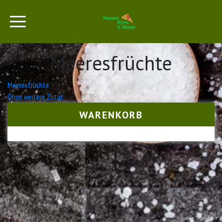
Meeresfrüchte
Beitrags-
Meeresfrüchte
Ohne weitere Zutat
Navigation
WARENKORB