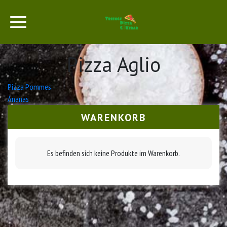
Pizza Aglio
Beitrags-
Pizza Pommes
Ananas
Navigation
WARENKORB
Es befinden sich keine Produkte im Warenkorb.