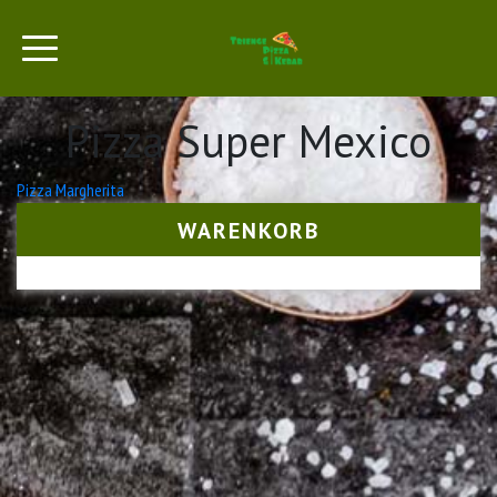
Pizza Super Mexico
Beitrags-
Pizza Margherita
Navigation
WARENKORB