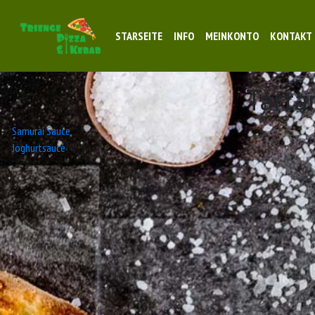
STARSEITE
INFO
MEINKONTO
KONTAKT
Tarta
Beitrags-
Samurai Sauce
Joghurtsauce
Navigation