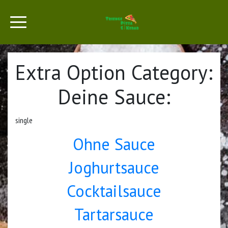
Extra Option Category:
Deine Sauce:
single
Ohne Sauce
Joghurtsauce
Cocktailsauce
Tartarsauce