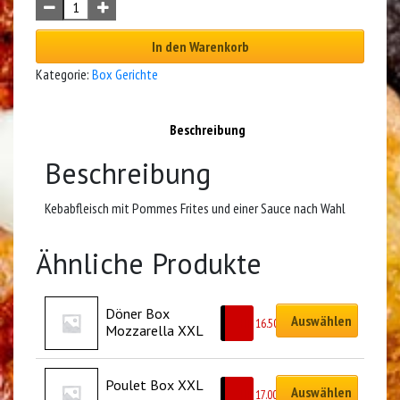
In den Warenkorb
Kategorie:
Box Gerichte
Beschreibung
Beschreibung
Kebabfleisch mit Pommes Frites und einer Sauce nach Wahl
Ähnliche Produkte
Döner Box 
Auswählen
CHF
16.50
Mozzarella XXL
Poulet Box XXL
Auswählen
CHF
17.00