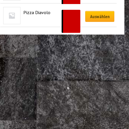
CHF
32.00
Pizza Diavolo
CHF
19.00
Auswählen
–
CHF
32.00