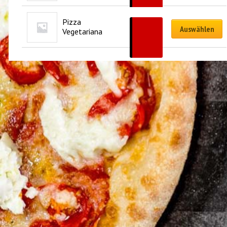
CHF
31.00
Pizza 
CHF
18.00
Auswählen
Vegetariana
–
CHF
31.00