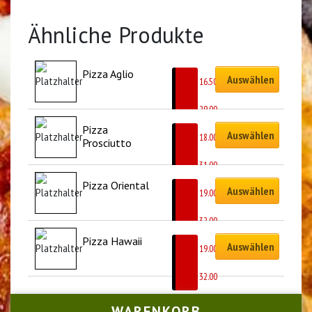
Ähnliche Produkte
Pizza Aglio
Auswählen
CHF
16.50
–
CHF
29.00
Pizza 
Auswählen
CHF
18.00
Prosciutto
–
CHF
31.00
Pizza Oriental
Auswählen
CHF
19.00
–
CHF
32.00
Pizza Hawaii
Auswählen
CHF
19.00
–
CHF
32.00
WARENKORB