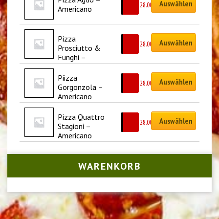
Auswählen
CHF
28.00
Americano
Pizza 
Auswählen
CHF
28.00
Prosciutto & 
Funghi – 
Americano
Piizza 
Auswählen
CHF
28.00
Gorgonzola – 
Americano
Pizza Quattro 
Auswählen
CHF
28.00
Stagioni – 
Americano
WARENKORB